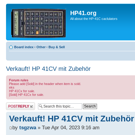
HP41.org
All about the HP-41C caclulators
Board index
‹
Other
‹
Buy & Sell
Verkauft! HP 41CV mit Zubehör
Forum rules
Please add [Sold] in the header when item is sold.
eks
HP 41Cx for sale.
[Sold] HP 41Cx for sale.
Post a reply
Verkauft! HP 41CV mit Zubehör
by
tsgzwa
» Tue Apr 04, 2023 9:16 am