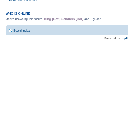
Return to Buy & Sell
WHO IS ONLINE
Users browsing this forum:
Bing [Bot]
,
Semrush [Bot]
and 1 guest
Board index
Powered by
php